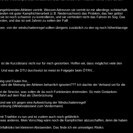
gehörenden Athleten vertritt. Wessen Adressen sie vertritt ist mir allerdings schleierhaft.
den mit guter Kampfrichterarbeit (z.B. Niedersachsen) das Problem, das hier gelöst
 - sie ist noch schwerer zu kontrollieren, und sie verhindert nicht das Fahren im Sog. Das
n, und das ist seit Jahren zu selten der Fall!
en. von der windschattenregel sollten übrigens zusätzlich zu den og noch höherklassige
ist die Kurzdistanz nicht nur für mich gestorben. Hoffen wir, dass möglichst viele den
... Und was die DTU durchsetzt ist meist im Folgejahr beim ÖTRV...
ng und Foulen frei...
rd die Meinung der Athleten beharrlich ignoriert??? Ich dachte der Verband sei für die
nd die Strecke, was sollen dir da noch Funktionäre dreinreden. So mein Gedanken.
sfahrt auf dem Rad als Überbrückung
 sind wie ich gegen eine Aufweichung der Windschattenregel!
ehrsordnung (Mindestabstand zum Vordermann)
it Triathlon zu tun und ist zudem auch noch gefährlich.
ch was anderes. Mein Vorschlag wäre noch die Kampfrichter abzuschaffen, denn die haben
allrisiko bei kleineren Abstaenden. Das finde ich ein unnoetiges Risiko.