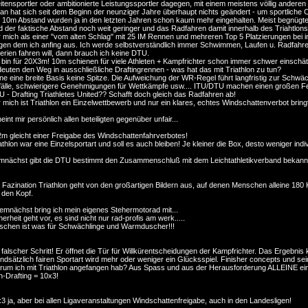
itensportler oder ambitionierte Leistungssportler dagegen, mit einem meistens völlig andere
an hat sich seit dem Beginn der neunziger Jahre überhaupt nichts geändert - um sportliche 
 10m Abstand wurden ja in den letzten Jahren schon kaum mehr eingehalten. Meist begnügten 
d der faktische Abstand noch weit geringer und das Radfahren damit innerhalb des Triahtlons
 mich als einer "vom alten Schlag" mit 25 IM Rennen und mehreren Top 5 Platzierungen bei int
en dem ich anfing aus. Ich werde selbstverständlich immer Schwimmen, Laufen u. Radfahr
terien fahren will, dann brauch ich keine DTU.
 bin für 20X3m! 10m schienen für viele Athleten + Kampfrichter schon immer schwer einschätz
euten den Weg in ausschließliche Draftingrennen - was hat das mit Triathlon zu tun?
e eine breite Basis keine Spitze. Die Aufweichung der WR-Regel führt langfristig zur Schwä
älle, schwierigere Genehmigungen für Wettkämpfe usw.... ITU/DTU machen einen großen Fehle
 - Drafting Triathletes United?? Schafft doch gleich das Radfahren ab!
 mich ist Triathlon ein Einzelwettbewerb und nur ein klares, echtes Windschattenverbot bring
eint mir persönlich allen beteiligten gegenüber unfair...
m gleicht einer Freigabe des Windschattenfahrverbotes!
athlon war eine Einzelsportart und soll es auch bleiben! Je kleiner die Box, desto weniger indiv
nächst gibt die DTU bestimmt den Zusammenschluß mit dem Leichtathletikverband bekannt
 Fazination Triathlon geht von den großartigen Bildern aus, auf denen Menschen alleine 18
 den Kopf.
demnächst bring ich mein eigenes Stehermotorad mit...
herheit geht vor, es sind nicht nur rad-profis am werk.....
schen ist was für Schwächlinge und Warmduscher!!!
 falscher Schritt! Er öffnet die Tür für Willkürentscheidungen der Kampfrichter. Das Ergebnis
ndsätzlich fairen Sportart wird mehr oder weniger ein Glücksspiel. Finisher concepts und se
um ich mit Triathlon angefangen hab? Aus Spass und aus der Herausforderung ALLEINE ei
-Drafting = 10x3!
3 ja, aber bei allen Ligaveranstaltungen Windschattenfreigabe, auch in den Landesligen!