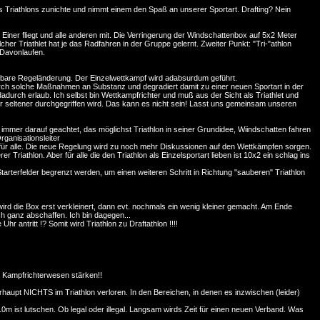
 Triathlons zunichte und nimmt einem den Spaß an unserer Sportart. Drafting? Nein
. Einer fliegt und alle anderen mit. Die Verringerung der Windschattenbox auf 5x2 Meter
r Triathlet hat je das Radfahren in der Gruppe gelernt. Zweiter Punkt: "Tri-"athlon
 Davonlaufen.
tzbare Regeländerung. Der Einzelwettkampf wird adabsurdum geführt.
urch solche Maßnahmen an Substanz und degradiert damit zu einer neuen Sportart in der
urch erlaub. Ich selbst bin Wettkampfrichter und muß aus der Sicht als Triathlet und
 seltener durchgegriffen wird. Das kann es nicht sein! Lasst uns gemeinsam unseren
r immer darauf geachtet, das möglichst Triathlon in seiner Grundidee, Wiindschatten fahren
rganisationsleiter
 für alle. Die neue Regelung wird zu noch mehr Diskussionen auf den Wettkämpfen sorgen.
r Triathlon. Aber für alle die den Triathlon als Einzelsportart lieben ist 10x2 ein schlag ins
 Starterfelder begrenzt werden, um einen weiteren Schritt in Richtung "sauberen" Triathlon
wird die Box erst verkleinert, dann evt. nochmals ein wenig kleiner gemacht. Am Ende
h ganz abschaffen. Ich bin dagegen...
 antritt !? Somit wird Triathlon zu Draftathlon !!!!
s Kampfrichterwesen stärken!!
aupt NICHTS im Triathlon verloren. In den Bereichen, in denen es inzwischen (leider)
10m ist lutschen. Ob legal oder illegal. Langsam wirds Zeit für einen neuen Verband. Was