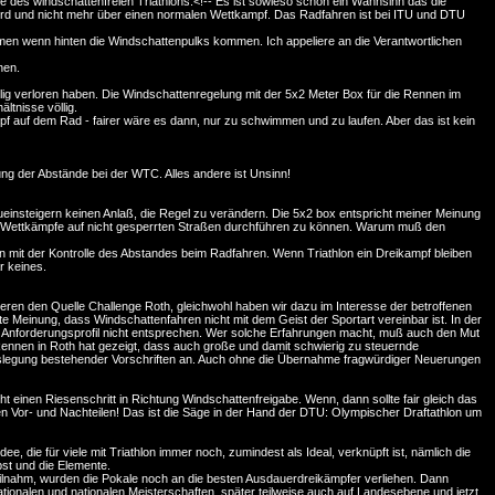
 des windschattenfreien Triathlons.<!-- Es ist sowieso schon ein Wahnsinn das die
rd und nicht mehr über einen normalen Wettkampf. Das Radfahren ist bei ITU und DTU
en wenn hinten die Windschattenpulks kommen. Ich appeliere an die Verantwortlichen
nen.
ig verloren haben. Die Windschattenregelung mit der 5x2 Meter Box für die Rennen im
ltnisse völlig.
mpf auf dem Rad - fairer wäre es dann, nur zu schwimmen und zu laufen. Aber das ist kein
ng der Abstände bei der WTC. Alles andere ist Unsinn!
einsteigern keinen Anlaß, die Regel zu verändern. Die 5x2 box entspricht meiner Meinung
n, Wettkämpfe auf nicht gesperrten Straßen durchführen zu können. Warum muß den
 mit der Kontrolle des Abstandes beim Radfahren. Wenn Triathlon ein Dreikampf bleiben
r keines.
en den Quelle Challenge Roth, gleichwohl haben wir dazu im Interesse der betroffenen
tete Meinung, dass Windschattenfahren nicht mit dem Geist der Sportart vereinbar ist. In der
 Anforderungsprofil nicht entsprechen. Wer solche Erfahrungen macht, muß auch den Mut
 Rennen in Roth hat gezeigt, dass auch große und damit schwierig zu steuernde
uslegung bestehender Vorschriften an. Auch ohne die Übernahme fragwürdiger Neuerungen
t einen Riesenschritt in Richtung Windschattenfreigabe. Wenn, dann sollte fair gleich das
len Vor- und Nachteilen! Das ist die Säge in der Hand der DTU: Olympischer Draftathlon um
ee, die für viele mit Triathlon immer noch, zumindest als Ideal, verknüpft ist, nämlich die
st und die Elemente.
teilnahm, wurden die Pokale noch an die besten Ausdauerdreikämpfer verliehen. Dann
tionalen und nationalen Meisterschaften, später teilweise auch auf Landesebene und jetzt