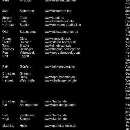
Faris
Al-Sultan
www.faris-al-sultan.de
Wir
Nom
hal
Jan
Sibbersen
www.sibbersen.net
Jet
di
Jürgen
Zäck
www.jzack.de
Die
Lothar
Leder
www.lothar-leder.info
Die
Normann
Stadler
www.normann-stadler.info
Man
DTU
Olaf
Sabatschus
www.olafsabatschus.de
Für
Tri
Ronny
Dietz
www.ronnydietz.de
Im 
Stefan
Holzner
www.stefan-holzner.de
Wen
Timo
Bracht
www.timobracht.de
Dah
Thomas
Hellriegel
www.thomas-hellriegel.de
Das
Petr
Vabrousek
www.petrvabrousek.com
New
Ralf
Eggert
Es 
nac
int
Falk
Göpfert
www.falk-goepfert.net
Aus
sol
Christian
Gramm
Gan
Kurt
Denk
www.opel-ironman.de
Ich
Herbert
Walchhöfer
www.challenge-roth.de
Wed
Ath
Anw
hab
Sta
kan
Christian
Saur
www.3athlon.de
Kai
Baumgartner
www.spin-design.com
Ein
Dra
jed
Dirk
Kantlehner
www.3athlon.de
Pol
Holgi
Spiegel
www.3athlon.de
Was
Ide
Matthias
Heim
www.matthias-heim.de
Es 
sti