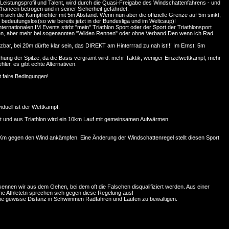
n Leistungsprofil und Talent, wird durch die Quasi-Freigabe des Windschattenfahrens - und
Chancen betrogen und in seiner Sicherheit gefährdet.
sich die Kampfrichter mit 5m Abstand. Wenn nun aber die offizielle Grenze auf 5m sinkt,
 bedeutungslos(so wie bereits jetzt in der Bundesliga und im Weltcaup)!
ernationalen IM Events stirbt "mein" Triathlon Sport oder der Sport der Triathlonsport
en, aber mehr bei sogenannten "Wilden Rennen" oder ohne Verband.Den wenn ich Rad
bar, bei 20m dürfte klar sein, das DIREKT am Hinterrrad zu nah ist!!! Im Ernst: 5m
chung der Spitze, da die Basis vergrämt wird: mehr Taktik, weniger Einzelwettkampf, mehr
r, es gibt echte Alternativen.
t faire Bedingungen!
iduell ist der Wettkampf.
 und aus Triathlon wird ein 10km Lauf mit gemeinsamen Aufwärmen.
0 Km gegen den Wind ankämpfen. Eine Änderung der Windschattenregel stellt diesen Sport
 kennen wir aus dem Gehen, bei dem oft die Falschen disqualifiziert werden. Aus einer
ine Athletetn sprechen sich gegen diese Regelung aus!
ne gewisse Distanz in Schwimmen Radfahren und Laufen zu bewältigen.