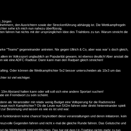
ß Jürgen
ilnehmern, den Ausrichtern sowie der Streckenführung abhängig ist. Die Wettkampfregeln
ichter sehe ich mich nun nahezu überflüssig.
ten fahren hat nichts mit der ursprünglichen Idee des Triahtlons zu tun. Warum streicht die
rke "Teams" gegeneinander antreten. Nix gegen Ullrich & Co, aber was war´s doch gleich,
allem im Volkssport unglaublich an Popularität gewann, ist ebenso deutlich! Aber anstatt die
 dann wie eine ADFC-Radtour. Dann kann man den Radpart gleich streichen!
rafting. Oder können die Wettkampfrichter 5x2 besser unterscheiden als 10x3 um das
er ist viel wichtiger.
t 10m Abstand halten kann oder will soll sich eine andere Sportart suchen!
e ein Fremdwort zu sein scheint.
denn als Veranstalter mit relativ wenig Budget eine Vollsperung für die Radstrecke
aupt noch Kampfrichter? Ob die Leute nun 5X2m fahren oder direkt hintereinander spielt
 zur Besinnung und lassen es wie es ist und war.
 funktionären keine chance! boykottiert diese veranstaltungen und deren initiatoren. kein
h reuzvolle Gegenden fahren und nicht x-mal die gleiche Runde fahren. Das Gelutsche und
nd die Wettkämpfe total verfälschen. Das hat mit dem Ur-Triathlon nichts mehr zu tun.