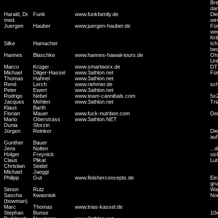
Bre
dar
Harald, Dr.
Funk
www.funkfamily.de
Die
med.
wir
Juergen
Hauber
www.juergen-hauber.de
Für
weg
Kri
Silke
Hamacher
Ich
bed
Hannes
Blaschke
www.hannes-hawaii-tours.de
Ohn
Unf
Marco
Krüger
www.smartworx.de
DTU
Michael
Dilger-Hassel
www.3athlon.net
Für
Thomas
Hahnel
www.3athlon.net
René
Lerch
www.riehmer.de
sch
Peter
Ewert
www.3athlon.net
Rodrigo
Nebel
www.team-cannibals.com
5x2
Jacques
Mehlen
www.3athlon.net
Tri
Klaus
Barth
Florian
Mauer
www.fuck-nutrition.com
Dem
Mario
Oberstrass
www.3athlon.NET
Dunia
Sforzin
Jürgen
Reinker
Die
auf
Gunther
Bauer
Jens
Nolten
...
Holger
Freynick
sic
Claus
Plikat
Lut
Christian
Seidel
Michael
Jaeggi
Philipp
Gut
www.finisherconcepts.de
Ein
gru
Simon
Rutz
War
Sascha
Kwasniok
Non
(bowman)
Marc
Thomas
www.trias-kassel.de
Stephan
Bunse
10x