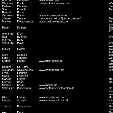
Burkhard
Neumann
www.3athlon.net
Christian
Krafft
triathlon.ksv-baunatal.de
War
Kathan
Elisabeth
dan
Sven
Kunath
Dam
Roland
Pisch
Carsten
Braun
www.carsten-braun.de
Jürgen
Temper
members.chello.at\juergen.temper\
Bin
Markus
Kleinostendarp
www.stadtbewegung.de
Mir
sin
Robert
Kathan
Die
DT
Alexander
Kroll
Ralf
Buchner
Wi
Markus
Benz
Alexander
Haas
Win
was
Marcel
Rawiel
Das
Sta
Gerd
Scheibe
Die
peter
scholze
wer
Stefan
Haane
www.trias-inside.de
Tot
Dra
Hugues
Dr. Höfer
Die
Alexander
Nikolopoulos
www.nopogobiker.de
Wen
Frank
Hinrichs
Mario
Friedrich
Markus
Finger
Nac
Gernot
Baur
Reg
Michael
Karau
www.trimika.de
Sebastian
Binnemann
www.kyffhaeuser-triathlon.de
So 
hin
woh
Ulrich
Fluhme
www.ulrichfluhme.com
Das
thorsten
dr. vahl
www.ausdauer-trainer.de
ich
ver
Thorben
Brennecke
Unt
der
Axel
Dany
Die