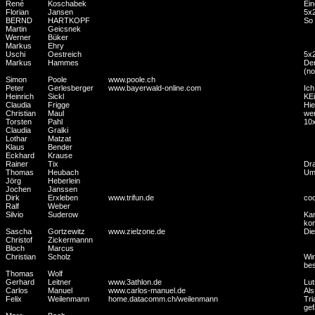
René
Koschabek
Ein
Florian
Jansen
5x2
BERND
HARTKOPF
So 
Martin
Geicsnek
Werner
Büker
Markus
Ehry
Uschi
Oestreich
5x2
Markus
Hammes
Der
(no
Simon
Poole
www.poole.ch
Peter
Gerlesberger
www.bayerwald-online.com
Ich
Heinrich
Sickl
KEi
Claudia
Frigge
Hie
Christian
Maul
wen
Torsten
Pahl
10x
Claudia
Gralki
Lothar
Matzat
Klaus
Bender
Eckhard
Krause
Rainer
Tix
Dra
Thomas
Heubach
Um
Jörg
Heberlein
Jochen
Janssen
Dirk
Erxleben
www.trifun.de
coo
Ralf
Weber
Silvio
Suderow
Kan
kom
Sascha
Gortzewitz
www.zielzone.de
Die
Christof
Zickermannn
Bloch
Marcus
Christian
Scholz
Wir
bes
Thomas
Wolf
Gerhard
Leitner
www.3athlon.de
Lut
Carlos
Manuel
www.carlos-manuel.de
Als
Felix
Weilenmann
home.datacomm.ch/weilenmann
Tri
gef