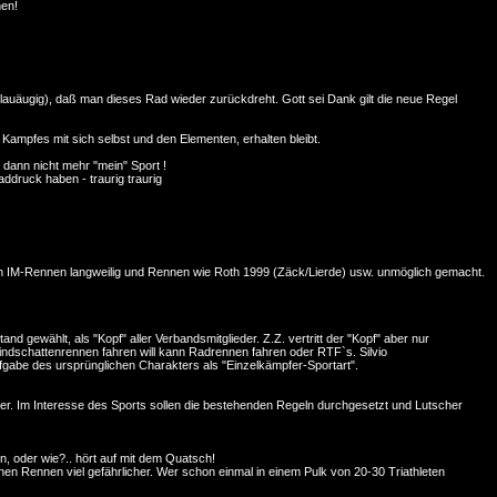
nen!
blauäugig), daß man dieses Rad wieder zurückdreht. Gott sei Dank gilt die neue Regel
Kampfes mit sich selbst und den Elementen, erhalten bleibt.
t dann nicht mehr "mein" Sport !
ddruck haben - traurig traurig
-Rennen langweilig und Rennen wie Roth 1999 (Zäck/Lierde) usw. unmöglich gemacht.
nd gewählt, als "Kopf" aller Verbandsmitglieder. Z.Z. vertritt der "Kopf" aber nur
indschattenrennen fahren will kann Radrennen fahren oder RTF`s. Silvio
ufgabe des ursprünglichen Charakters als "Einzelkämpfer-Sportart".
her. Im Interesse des Sports sollen die bestehenden Regeln durchgesetzt und Lutscher
, oder wie?.. hört auf mit dem Quatsch!
en Rennen viel gefährlicher. Wer schon einmal in einem Pulk von 20-30 Triathleten