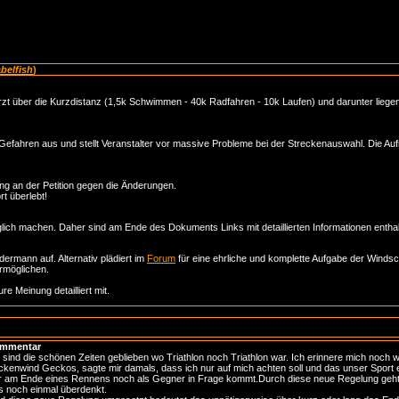
belfish
)
rzt über die Kurzdistanz (1,5k Schwimmen - 40k Radfahren - 10k Laufen) und darunter lieg
n Gefahren aus und stellt Veranstalter vor massive Probleme bei der Streckenauswahl. Die Aufr
ung an der Petition gegen die Änderungen.
rt überlebt!
lich machen. Daher sind am Ende des Dokuments Links mit detaillierten Informationen enthal
ermann auf. Alternativ plädiert im
Forum
für eine ehrliche und komplette Aufgabe der Windsch
rmöglichen.
e Meinung detailliert mit.
mmentar
sind die schönen Zeiten geblieben wo Triathlon noch Triathlon war. Ich erinnere mich noch w
kenwind Geckos, sagte mir damals, dass ich nur auf mich achten soll und das unser Sport
 am Ende eines Rennens noch als Gegner in Frage kommt.Durch diese neue Regelung geht 
s noch einmal überdenkt.