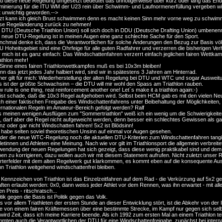
d diese neue Regelung umgesetzt bedeutet das unnötigerweise über kurz oder lang das Ende
inierung für die ITU WM der U23 rein über Schwimm- und Laufnormenerfüllung vergeben wi
t unwichtig geworden.-->
zt kann ich gleich Brust schwimmen denn es macht keinen Sinn mehr vorne weg zu schwimm
ese Regeländerung zurück zu nehmen!
 DTU (Deutsche Triathlon Union) soll sich doch in DDU (Deutsche Drafting Union) umbenen
 neue DTU-Regelung ist in meinen Augen eine ganz schlechte Sache für den Sport.
chmal denke ich, dass die Verantwortlichen für solche Änderungen den Bezug zur Basis völl
 Hoheitsgebiet sind eine Ohrfeige für alle guten Radfahrer und verzerren die bisherigen Verhä
 mich ist es ganz einfach: Das Windschattenfahren verzerrt einfach jeglichen fairen Wettka
athlon mehr!
Sinne eines fairen Triathlonwettkampfes muß es bei 10x3m bleiben!
n das jetzt jedes Jahr halbiert wird, sind wir in spätestens 3 Jahren am Hinterrad.
er gilt für mich: Wiederherstellung der alten Regelung bei DTU und WTC und sogar Ausweitu
 ist der größte Schwachsinn – die DTU will mir wohl den Spass am Triathlon rauben.
 rule is one thing, real reinforcement another one! Let´s make it a triathlon again:-)
ist schade, daß die 10x3 Regel aufgehoben wird. Selbst beim HCM gab es mit den vielen Neu
h einer faktischen Freigabe des Windschattenfahrens unter Beibehaltung der Möglichkeite
ernationalen Regeln im Amateur-Bereich gefolgt werden? Ralf
 meinen wenigen Ausflügen zum "Sommertriathlon" weiß ich ein wenig um die Schwierigkeiten
l, darf aber die Regel nicht aufgeweicht werden, denn besser ein schlechtes Gewissen als ga
z oder gar nicht Windschatten fahren! 5x2 ist Blödsinn!
 habe selten soviel theoretischen Unsinn auf einmal vor Augen gesehen.
er die neue WTC-Regelung noch die aktuellen DTU-Kriterien zum Windschattenfahren tangier
letinnen und Athleten eine Meinung. Nach wie vor gilt im Triathlonsport die allgemein verbrei
endung der neuen Regelungen hat sich gezeigt, dass diese wenig praktikabel sind und dem
en zu korrigieren, dazu wollen auch wir mit diesem Statement aufrufen. Nicht zuletzt unser
rterfelder mit dem alten Regelwerk gut klarkommen, es kommt eben auf die konsequente A
n Triathlon weitgehend windschattenfrei bleiben.
 Kennzeichen von Triathlon ist das Einzelzeitfahren auf dem Rad - die Verkürzung auf 5x2 geh
ften erlaubt werden: 0x0, dann weiss jeder Athlet vor dem Rennen, was ihn erwartet - mit al
en Preis - ritschratsch...
itik gegen die Basis ist Politik gegen das Volk.
 vor allem Triathleten der ersten Stunde an dieser Entwicklung stört, ist die Abkehr von der Id
e von einem fairen Kräftemessen über eine bestimmte Strecke, im Kampf nur gegen sich selb
wird Zeit, dass ich meine Karriere beende. Als ich 1992 zum ersten Mal an einem Triathlon 
mmten auch die Verantwortlichen der DTU für eine Windschattenfreigabe, zunächst bei interna