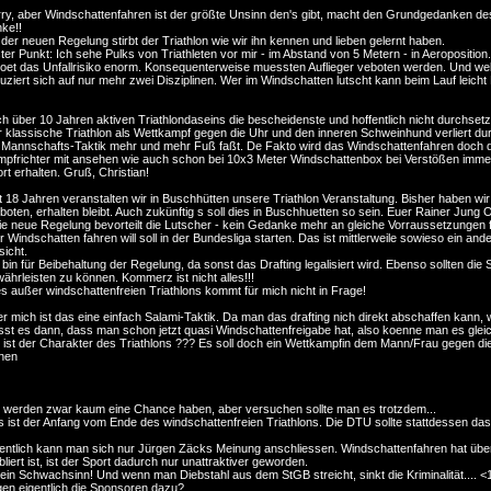
ry, aber Windschattenfahren ist der größte Unsinn den's gibt, macht den Grundgedanken des
ke!!
 der neuen Regelung stirbt der Triathlon wie wir ihn kennen und lieben gelernt haben.
ter Punkt: Ich sehe Pulks von Triathleten vor mir - im Abstand von 5 Metern - in Aeroposition
oet das Unfallrisiko enorm. Konsequenterweise muessten Auflieger veboten werden. Und welche
uziert sich auf nur mehr zwei Disziplinen. Wer im Windschatten lutscht kann beim Lauf leicht
h über 10 Jahren aktiven Triathlondaseins die bescheidenste und hoffentlich nicht durchse
 klassische Triathlon als Wettkampf gegen die Uhr und den inneren Schweinhund verliert d
 Mannschafts-Taktik mehr und mehr Fuß faßt. De Fakto wird das Windschattenfahren doch dad
pfrichter mit ansehen wie auch schon bei 10x3 Meter Windschattenbox bei Verstößen immer
rt erhalten. Gruß, Christian!
t 18 Jahren veranstalten wir in Buschhütten unsere Triathlon Veranstaltung. Bisher haben wi
boten, erhalten bleibt. Auch zukünftig s soll dies in Buschhuetten so sein. Euer Rainer Jung O
die neue Regelung bevorteilt die Lutscher - kein Gedanke mehr an gleiche Vorraussetzungen
 Windschatten fahren will soll in der Bundesliga starten. Das ist mittlerweile sowieso ein andere
icht.
 bin für Beibehaltung der Regelung, da sonst das Drafting legalisiert wird. Ebenso sollten die
ährleisten zu können. Kommerz ist nicht alles!!!
es außer windschattenfreien Triathlons kommt für mich nicht in Frage!
r mich ist das eine einfach Salami-Taktik. Da man das drafting nich direkt abschaffen kann, 
sst es dann, dass man schon jetzt quasi Windschattenfreigabe hat, also koenne man es gleic
ist der Charakter des Triathlons ??? Es soll doch ein Wettkampfin dem Mann/Frau gegen die Uhr
nen
 werden zwar kaum eine Chance haben, aber versuchen sollte man es trotzdem...
 ist der Anfang vom Ende des windschattenfreien Triathlons. Die DTU sollte stattdessen da
entlich kann man sich nur Jürgen Zäcks Meinung anschliessen. Windschattenfahren hat überh
bliert ist, ist der Sport dadurch nur unattraktiver geworden.
ein Schwachsinn! Und wenn man Diebstahl aus dem StGB streicht, sinkt die Kriminalität.... <
en eigentlich die Sponsoren dazu?