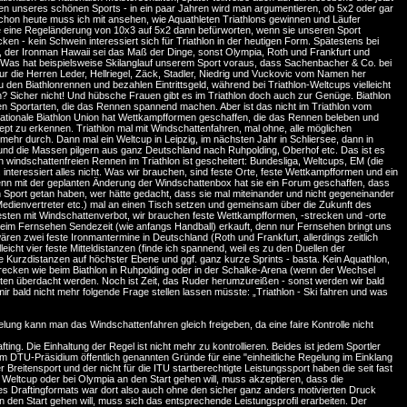
aten unseres schönen Sports - in ein paar Jahren wird man argumentieren, ob 5x2 oder gar
chon heute muss ich mit ansehen, wie Aquathleten Triathlons gewinnen und Läufer
rde eine Regeländerung von 10x3 auf 5x2 dann befürworten, wenn sie unseren Sport
en - kein Schwein interessiert sich für Triathlon in der heutigen Form. Spätestens bei
, der Ironman Hawaii sei das Maß der Dinge, sonst Olympia, Roth und Frankfurt und
? Was hat beispielsweise Skilanglauf unserem Sport voraus, dass Sachenbacher & Co. bei
r die Herren Leder, Hellriegel, Zäck, Stadler, Niedrig und Vuckovic vom Namen her
 Biathlonrennen und bezahlen Eintrittsgeld, während bei Triathlon-Weltcups vielleicht
en? Sicher nicht! Und hübsche Frauen gibt es im Triathlon doch auch zur Genüge. Biathlon
hen Sportarten, die das Rennen spannend machen. Aber ist das nicht im Triathlon vom
ernationale Biathlon Union hat Wettkampfformen geschaffen, die das Rennen beleben und
nzept zu erkennen. Triathlon mal mit Windschattenfahren, mal ohne, alle möglichen
 mehr durch. Dann mal ein Weltcup in Leipzig, im nächsten Jahr in Schliersee, dann in
 und die Massen pilgern aus ganz Deutschland nach Ruhpolding, Oberhof etc. Das ist es
 windschattenfreien Rennen im Triathlon ist gescheitert: Bundesliga, Weltcups, EM (die
. interessiert alles nicht. Was wir brauchen, sind feste Orte, feste Wettkampfformen und ein
denn mit der geplanten Änderung der Windschattenbox hat sie ein Forum geschaffen, dass
ren Sport getan haben, wer hätte gedacht, dass sie mal miteinander und nicht gegeneinander
ere Medienvertreter etc.) mal an einen Tisch setzen und gemeinsam über die Zukunft des
sten mit Windschattenverbot, wir brauchen feste Wettkampfformen, -strecken und -orte
beim Fernsehen Sendezeit (wie anfangs Handball) erkauft, denn nur Fernsehen bringt uns
wären zwei feste Ironmantermine in Deutschland (Roth und Frankfurt, allerdings zeitlich
leicht vier feste Mitteldistanzen (finde ich spannend, weil es zu den Duellen der
e Kurzdistanzen auf höchster Ebene und ggf. ganz kurze Sprints - basta. Kein Aquathlon,
trecken wie beim Biathlon in Ruhpolding oder in der Schalke-Arena (wenn der Wechsel
lten überdacht werden. Noch ist Zeit, das Ruder herumzureißen - sonst werden wir bald
r bald nicht mehr folgende Frage stellen lassen müsste: „Triathlon - Ski fahren und was
elung kann man das Windschattenfahren gleich freigeben, da eine faire Kontrolle nicht
ng. Die Einhaltung der Regel ist nicht mehr zu kontrollieren. Beides ist jedem Sportler
om DTU-Präsidium öffentlich genannten Gründe für eine "einheitliche Regelung im Einklang
 Breitensport und der nicht für die ITU startberechtigte Leistungssport haben die seit fast
eltcup oder bei Olympia an den Start gehen will, muss akzeptieren, dass die
es Draftingformats war dort also auch ohne den sicher ganz anders motivierten Druck
den Start gehen will, muss sich das entsprechende Leistungsprofil erarbeiten. Der