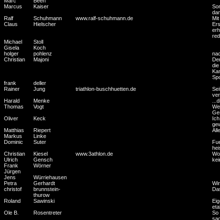
Marc
Beeh
Marcus
Kaiser
Sor
dan
Ralf
Schuhmann
www.ralf-schuhmann.de
Mit
Claus
Hielscher
Ers
erh
red
Michael
Stoll
Gisela
Koch
holger
pohlenz
nac
Christian
Majoni
Der
die
Kam
Spo
frank
deller
Rainer
Jung
triathlon-buschhuetten.de
Sei
ver
Harald
Menke
...
Thomas
Vogt
Wer
Ges
Oliver
Keck
Ich
gew
Matthias
Riepert
All
Markus
Linke
Dominic
Suter
Fue
hei
Christian
Kiesel
www.3athlon.de
Wo 
Ulrich
Gensch
kei
Frank
Wörner
Jürgen
Jens
Würriehausen
Petra
Gerhardt
Wir
christof
brunnstein-
Das
thurow
Roland
Sawinski
Eig
eta
Ole B.
Rosentreter
So 
sag