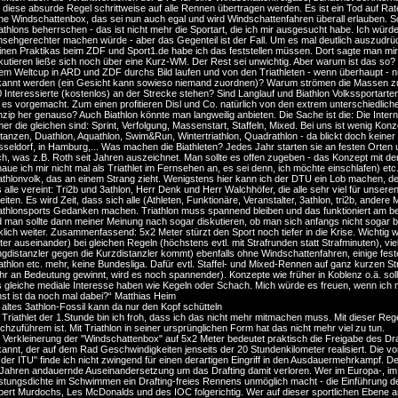
l diese absurde Regel schrittweise auf alle Rennen übertragen werden. Es ist ein Tod auf R
ne Windschattenbox, das sei nun auch egal und wird Windschattenfahren überall erlauben. S
thlons beherrschen - das ist nicht mehr die Sportart, die ich mir ausgesucht habe. Ich wü
nsehgerechter machen würde - aber das Gegenteil ist der Fall. Um es mal deutlich auszudrück
nen Praktikas beim ZDF und Sport1.de habe ich das feststellen müssen. Dort sagte man mir
kutieren ließe sich noch über eine Kurz-WM. Der Rest sei unwichtig. Aber warum ist das so
em Weltcup in ARD und ZDF durchs Bild laufen und von den Triathleten - wenn überhaupt - nu
annt werden (ein Gesicht kann sowieso niemand zuordnen)? Warum strömen die Massen zu den
 Interessierte (kostenlos) an der Strecke stehen? Sind Langlauf und Biathlon Volkssportart
 es vorgemacht. Zum einen profitieren Disl und Co. natürlich von den extrem unterschiedlic
nzip her genauso? Auch Biathlon könnte man langweilig anbieten. Die Sache ist die: Die Int
er die gleichen sind: Sprint, Verfolgung, Massenstart, Staffeln, Mixed. Bei uns ist wenig Ko
tanzen, Duathlon, Aquathlon, Swim&Run, Wintertriathlon, Quadrathlon - da blickt doch keiner
seldorf, in Hamburg,... Was machen die Biathleten? Jedes Jahr starten sie an festen Orten
h, was z.B. Roth seit Jahren auszeichnet. Man sollte es offen zugeben - das Konzept mit den
aue ich mir nicht mal als Triathlet im Fernsehen an, es sei denn, ich möchte einschlafen) etc
athlonvolk, das an einem Strang zieht. Wenigstens hier kann ich der DTU ein Lob machen, 
 alle vereint: Tri2b und 3athlon, Herr Denk und Herr Walchhöfer, die alle sehr viel für unse
eiten. Es wird Zeit, dass sich alle (Athleten, Funktionäre, Veranstalter, 3athlon, tri2b, and
athlonsports Gedanken machen. Triathlon muss spannend bleiben und das funktioniert am be
 man sollte dann meiner Meinung nach sogar diskutieren, ob man sich anfangs nicht sogar 
klich weiter. Zusammenfassend: 5x2 Meter stürzt den Sport noch tiefer in die Krise. Wichtig 
ter auseinander) bei gleichen Regeln (höchstens evtl. mit Strafrunden statt Strafminuten), viel
gdistanzler gegen die Kurzdistanzler kommt) ebenfalls ohne Windschattenfahren, einige fest
thlon etc. mehr, keine Bundesliga. Dafür evtl. Staffel- und Mixed-Rennen auf ganz kurzen S
r an Bedeutung gewinnt, wird es noch spannender). Konzepte wie früher in Koblenz o.ä. sol
 gleiche mediale Interesse haben wie Kegeln oder Schach. Mich würde es freuen, wenn ich mi
st ist da noch mal dabei?“ Matthias Heim
 altes 3athlon-Fossil kann da nur den Kopf schütteln
 Triathlet der 1.Stunde bin ich froh, dass ich das nicht mehr mitmachen muss. Mit dieser Reg
chzuführem ist. Mit Triathlon in seiner ursprünglichen Form hat das nicht mehr viel zu tun.
 Verkleinerung der "Windschattenbox" auf 5x2 Meter bedeutet praktisch die Freigabe des Drafti
annt, der auf dem Rad Geschwindigkeiten jenseits der 20 Stundenkilometer realisiert. Die v
 der ITU" finde ich nicht zwingend für einen derartigen Eingriff in den Ausdauermehrkampf. Der
Jahren andauernde Auseinandersetzung um das Drafting damit verloren. Wer im Europa-, im W
stungsdichte im Schwimmen ein Drafting-freies Rennens unmöglich macht - die Einführung d
ert Murdochs, Les McDonalds und des IOC folgerichtig. Wer auf dieser sportlichen Ebene an 