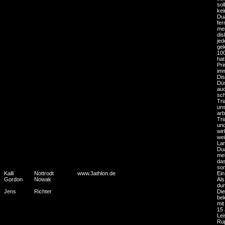
sol
kei
Dua
fer
mei
dis
jed
gek
100
hat
Pri
imm
Dis
Düs
auc
sch
Tri
uns
arb
Tri
und
wir
wei
Lan
Dua
meh
das
son
Kalli
Nottrodt
www.3athlon.de
Ein
Gordon
Nowak
Als
dur
Jens
Richter
Die
bek
mit
15 
Lei
Rup