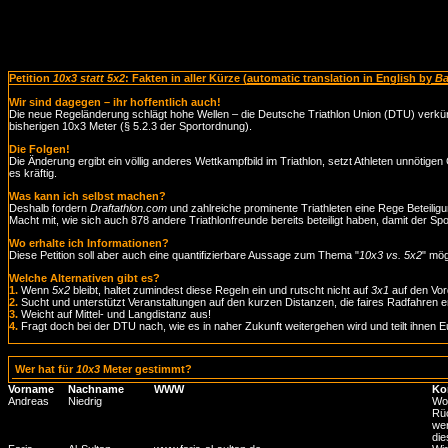
Petition
10x3 statt 5x2
: Fakten in aller Kürze (
automatic translation in English by
Ba
Wir sind dagegen – ihr hoffentlich auch!
Die neue Regeländerung schlägt hohe Wellen – die Deutsche Triathlon Union (DTU) verkü
bisherigen 10x3 Meter (§ 5.2.3 der Sportordnung).
Die Folgen!
Die Änderung ergibt ein völlig anderes Wettkampfbild im Triathlon, setzt Athleten unnötige
es kräftig.
Was kann ich selbst machen?
Deshalb fordern
Draftathlon.com
und zahlreiche prominente Triathleten eine Rege Beteilig
Macht mit, wie sich auch 878 andere Triathlonfreunde bereits beteiligt haben, damit der Spo
Wo erhalte ich Informationen?
Diese Petition soll aber auch eine quantifizierbare Aussage zum Thema "
10x3 vs. 5x2
" mög
Welche Alternativen gibt es?
1.
Wenn
5x2
bleibt, haltet zumindest diese Regeln ein und rutscht nicht auf
3x1
auf den Vord
2.
Sucht und unterstützt Veranstaltungen auf den kurzen Distanzen, die faires Radfahren e
3.
Weicht auf Mittel- und Langdistanz aus!
4.
Fragt doch bei der DTU nach, wie es in naher Zukunft weitergehen wird und teilt ihnen Eur
Wer hat für
10x3
Meter gestimmt?
Vorname
Nachname
WWW
Ko
Andreas
Niedrig
Wo 
Rüc
wer
die