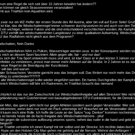
um eine Regel die sich seit über 10 Jahren bewährt hat ändern??
n können sie gleich Strassenrennen veranstalten!
it aus Triathlon kein Aquathlon wird.
 zwar nur ein WZ-Helfer der ersten Stunde des IM-Austria, aber bin voll auf Eurer Seite! Gru
 ist klar, das die Windschattenregel immer schwerer durchjzusetzen ist und auch von den Te
d ein wichtiger, weiterer Faktor und die sind entscheidend verschlechtert worden. Als Kampfr
 DTU verhilft der windschattenfreien Langdistanz zu einer qualitativen Aufwertung. Windschat
U das Radfahren nicht gleich aus dem Programm?
ndschatten, Nein Danke
dschattenfahren führt zu Pulken, Wasserträger werden usus. In der Konsequenz werden sta
 mich an diesem Sport fasziniert: Allein gegen alle, fair - und nur das!
s sich der Tria-Sport entwickeln muss und wird, ist klar! Dass er in den letzten 3 Jahren vor 
rtfelder zu verkleinern, presst man immer mehr Athleten auf die Straße. In 2 Jahren ist es
 neue Regel ist die Beerdigung der Kurzdistanz.
 will das und warum
aler Schwachsinn. Verstehe garnicht was das bringen soll. Das fördert nur noch mehr das D
fting zu unterbinden?!?!?!?!
 alte Windschattenregel sollte wieder eingeführt werden. Ein hartes Durchgreifen der Kampfricht
nich Windschatten will fahr ich Radrenenn, im Triathlon braucht das niemand
htürlich ist das nur der Zwischschritt zur Windschattenfreigabe auf allen Strecken! Wer nich
eländerung nach Gutsherrenart von basisabgehobenen DTU-Funktionären, für die Demokrati
ein Mist, das ganze geht nicht nur gegen Athleten sondern auch gegen Veranstalter. Wer soll 
bekommen, wenn dann nur noch ein Pack unterwegs ist? Brauchen wir als Veranstalter überh
l kaum noch eine Rolle. Ich hoffe die Leute an der Spitze "sog. Denker" kommen nocheinmal
 ist bereits heute die de-facto-freigabe des Windschattenfahrens - pfui!
 bin gegen die subversive auflösung unseres sports. nehmt das ruder in die hand und gebt den
biegen!!!
er Triathln verstehe ich einen Kampf mit mir selbst und der Strecke. Ich mcöhte dabei durc
 Hype um den Holsten City Man gehen mir gehörig auf die Nerven. Wehret den Anfängen !
 neue Regel würde die Kontrolle noch schwieriger machen, vor allem auf selektiven Kursen u