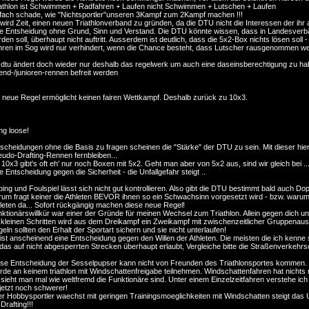
athlon ist Schwimmen + Radfahren + Laufen nicht Schwimmen + Lutschen + Laufen
fach schade, wie "Nichtsportler"unseren 3Kampf zum 2Kampf machen !!!
wird Zeit, einen neuen Triathlonverband zu gründen, da die DTU nicht die Interessen der ihr an
e Entsheidung ohne Grund, Sinn und Verstand. Die DTU könnte wissen, dass in Landesverbän
den soll, überhaupt nicht auftritt. Ausserdem ist deutlich, dass die 5x2-Box nichts lösen soll
ren im Sog wird nur verhindert, wenn die Chance besteht, dass Lutscher rausgenommen werde
 dtu ändert doch wieder nur deshalb das regelwerk um auch eine daseinsberechtigung zu hab
end-/junioren-rennen befreit werden
 neue Regel ermöglicht keinen fairen Wettkampf. Deshalb zurück zu 10x3.
g loose!
scheidungen ohne die Basis zu fragen scheinen die "Stärke" der DTU zu sein. Mit dieser hier 
udo-Drafting-Rennen fernbleiben...
 10x3 gibt's oft eh' nur noch Boxen mit 5x2. Geht man aber von 5x2 aus, sind wir gleich bei 
e Entscheidung gegen die Sicherheit - die Unfallgefahr steigt ..
ing und Foulspiel lässt sich nicht gut kontrollieren. Also gibt die DTU bestimmt bald auch Dopi
um fragt keiner die Athleten BEVOR ihnen so ein Schwachsinn vorgesetzt wird - bzw. warum wi
leten da... Sofort rückgängig machen diese neue Regel!
ktionärswillkür war einer der Gründe für meinen Wechsel zum Triathlon. Allein gegen dich u
 kleinen Schritten wird aus dem Dreikampf ein Zweikampf mit zwischenzeitlicher Gruppenau
eln sollten den Erhalt der Sportart sichern und sie nicht unterlaufen!
ist anscheinend eine Entscheidung gegen den Willen der Athleten. Die meisten die ich kenne
 das auf nicht abgesperrten Strecken überhaupt erlaubt, Vergleiche bitte die Straßenverk
se Entscheidung der Sesselpupser kann nicht von Freunden des Triathlonsportes kommen.
de an keinem triathlon mit Windschattenfreigabe teilnehmen. Windschattenfahren hat nichts m
sieht man mal wie weltfremd die Funktionäre sind. Unter einem Einzelzeitfahren verstehe i
jetzt noch schwerer!
r Hobbysportler waechst mit geringen Trainingsmoeglichkeiten mit Windschatten steigt das Unf
Drafting!!!