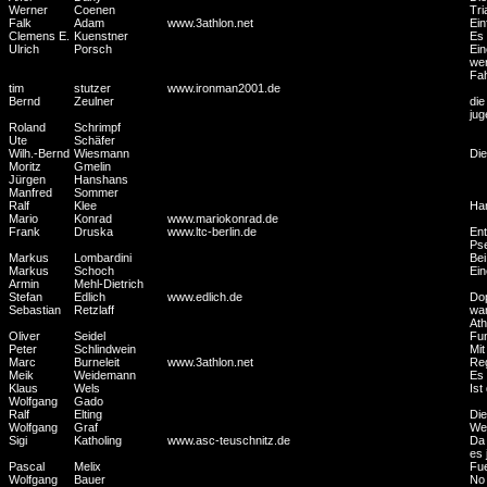
Werner
Coenen
Tri
Falk
Adam
www.3athlon.net
Ein
Clemens E.
Kuenstner
Es 
Ulrich
Porsch
Ein
wer
Fah
tim
stutzer
www.ironman2001.de
Bernd
Zeulner
die
jug
Roland
Schrimpf
Ute
Schäfer
Wilh.-Bernd
Wiesmann
Die
Moritz
Gmelin
Jürgen
Hanshans
Manfred
Sommer
Ralf
Klee
Han
Mario
Konrad
www.mariokonrad.de
Frank
Druska
www.ltc-berlin.de
Ent
Pse
Markus
Lombardini
Bei
Markus
Schoch
Ein
Armin
Mehl-Dietrich
Stefan
Edlich
www.edlich.de
Dop
Sebastian
Retzlaff
war
Ath
Oliver
Seidel
Fun
Peter
Schlindwein
Mit
Marc
Burneleit
www.3athlon.net
Reg
Meik
Weidemann
Es 
Klaus
Wels
Ist
Wolfgang
Gado
Ralf
Elting
Die
Wolfgang
Graf
Wer
Sigi
Katholing
www.asc-teuschnitz.de
Da 
es 
Pascal
Melix
Fue
Wolfgang
Bauer
No 