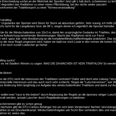
e Entscheidung vorbei an der Mehrheit der Sportler! Jetzt gilt´s halt doch, schwimmen zu ler
 degradiert das Radfahren zu einer reinen Pflichtübung, bei der nichts weiter passiert.
verkommt der Triathlonsport zu einer "Kirmesveranstaltung"
=drafting
 Urgedanke der Sportart wird Stück für Stück ad absurdum geführt. Sehr traurig; ich hoffe (
ch) nicht für die Langdistanz bzw. die IM´s, wegen denen ich eigentlich die Sportart betreibe.
 bin für die Windschattenbox von 10x3 m, damit der ursprüngliche Gedanke im Triathlon, des 
ne Aufweichung bestehender Bestimmungen. Macht das Radfahren nicht zur Farce
r wird -ganz klar- eine Annäherung an die kompletteWindschafftenfreigabe praktiziert. Das is
n die neue Regel umgestezt wird, haben wir bald nur noch Leute in den rennen die keinen Ra
3 ist noch zuviel! Lutdscher go home!
fting sucks!
 es mit Stadlers Worten zu sagen: WAS DIE DA MACHEN IST KEIN TRIATHLON! So werden IM
le Aktion!
n die DTU nicht die Interessen der Triathleten vertreten? Dafür wird doch eine Leitung / Vorsta
merzielle Interessen und das auch noch sehr schlecht. Stoppt die "Lutscherrennen", wer W
se Änderung führt langfristig zur Aufgabe des windschattenfreien Triathlons und damit zur A
 wollen kein "race to the bottom" durch Anpassung der Regeln an die Ignoranz einiger Lutsc
traft werden, anstatt Lutscher durch Regeländerungen zu belohnen.
scherrennen gibt es schon genug
 nächstes gibt die DTU Carbon-Anhänger frei um sich beim Vordermann 'leichter' einzuhängen
athlon ist ein Einzelwettkampf. Windschattenfreigabe udn 5x2m Box verhindern dies und mach
ahren ist, weiss das.